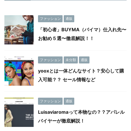
ファッション
通販
「初心者」BUYMA（バイマ）仕入れ先〜
お勧め５選〜徹底解説！！
ファッション
未分類
通販
yooxとは一体どんなサイト？安心して購
入可能？？ セール情報など
ファッション
通販
Luisaviaromaって本物なの？？アパレル
バイヤーが徹底解説！